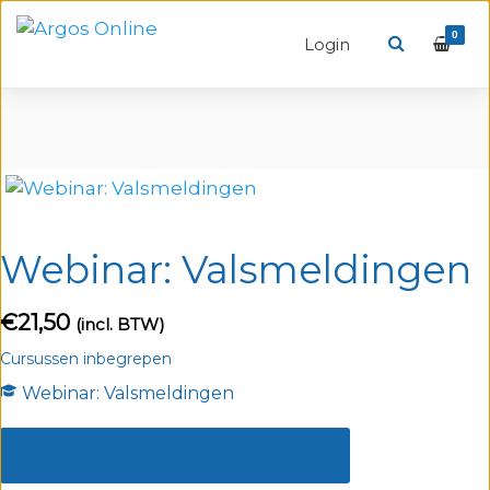
0
Login
Webinar: Valsmeldingen
€
21,50
(incl. BTW)
Cursussen inbegrepen
Webinar: Valsmeldingen
Webinar:
Valsmeldingen
Toevoegen aan winkelwagen
aantal