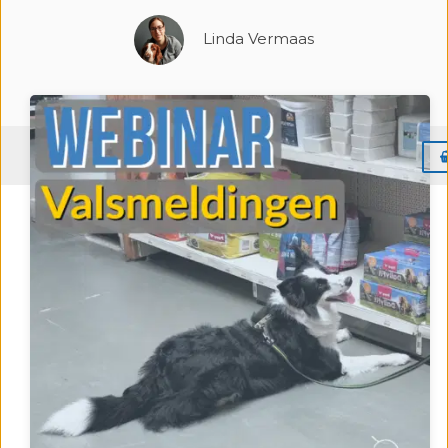
Linda Vermaas
Menu
Dit is een opname van het webinar over
valsmeldingen van donderdag 29 september
2022.
In dit detectie webinar leer je meer over
valsmeldingen. Tijdens de detectietraining kan het
gebeuren dat je hond verwijst op een andere geur of
misschien wel zonder dat er überhaupt een geur
aanwezig is… De mogelijke oorzaken hiervan
worden besproken en natuurlijk komen ook
oplossingen uitgebreid aan bod. Het webinar bevat