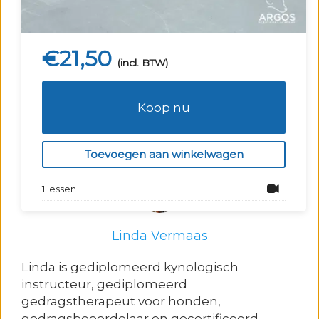
zowel theorie aan de hand van verschillende
onderzoeken als praktische tips waarmee je zelf
direct aan de slag kunt.
€
21,50
(incl. BTW)
Na betaling blijft het webinar 3 maanden
beschikbaar om terug te kijken.
Koop nu
Over de instructeur
Toevoegen aan winkelwagen
1 lessen
Linda Vermaas
Linda is gediplomeerd kynologisch
instructeur, gediplomeerd
gedragstherapeut voor honden,
gedragsbeoordelaar en gecertificeerd