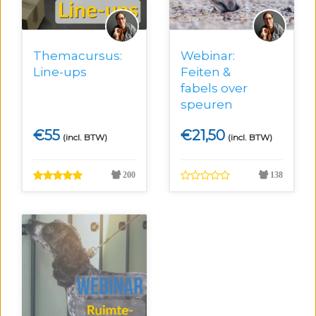
Themacursus:
Webinar:
Line-ups
Feiten &
fabels over
speuren
€
55
€
21,50
(incl. BTW)
(incl. BTW)
200
138