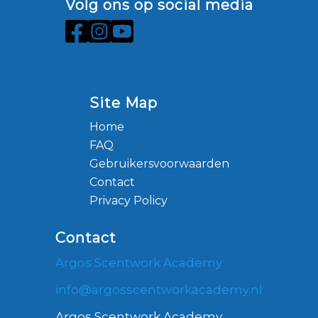
Volg ons op social media
Site Map
Home
FAQ
Gebruikersvoorwaarden
Contact
Privacy Policy
Contact
Argos Scentwork Academy
info@argosscentworkacademy.nl
Argos Scentwork Academy