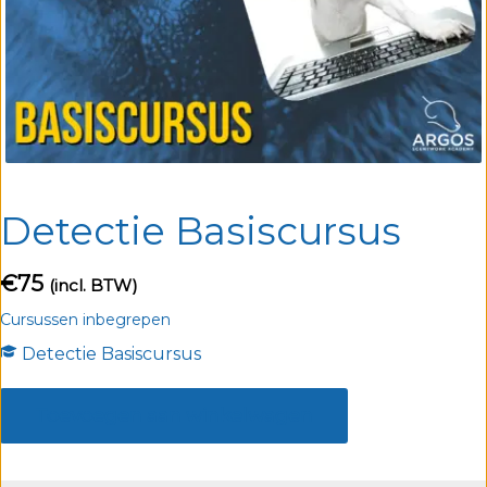
Detectie Basiscursus
€
75
(incl. BTW)
Cursussen inbegrepen
Detectie Basiscursus
Detectie
Basiscursus
Toevoegen aan winkelwagen
aantal