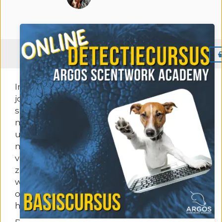
Menu
In deze
Online
Detectie Basiscursus
leer je
jouw hond om te zoeken naar een
specifieke geur en om deze te verwijzen! Je
maakt een begin met het sorteren (line-
ups) en met het systematisch afzoeken van
muren. Ook ga je aan de slag met de
verwijzing: de manier waarop jouw hond laat
zien dat hij de geurbron heeft gevonden en
waar deze zich precies bevindt. Alle
oefeningen kun je gemakkelijk in en rond
het huis doen.