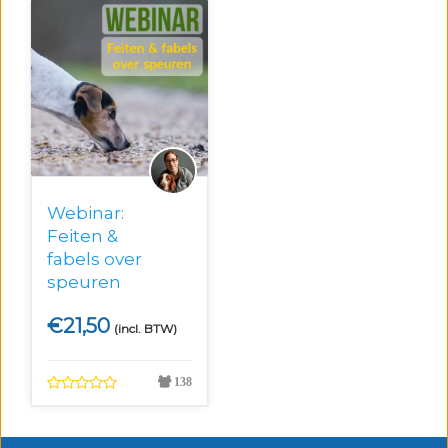
Webinar:
Feiten &
fabels over
speuren
€
21,50
(incl. BTW)
138