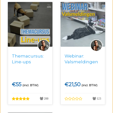
Themacursus:
Webinar:
Line-ups
Valsmeldingen
€
55
€
21,50
(incl. BTW)
(incl. BTW)
200
123