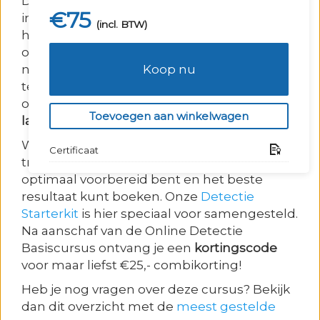
De cursus bestaat uit
10 lessen
, die je geheel
€
75
in je eigen tempo kunt volgen. Met de
(incl. BTW)
huiswerkopdrachten heb je de mogelijkheid
om
feedback
te krijgen alvorens je doorgaat
Koop nu
naar de volgende les. Als je dus ergens
tegenaan loopt, helpen we je en geven we
op maat advies. Na aankoop heb je
een jaar
Toevoegen aan winkelwagen
lang toegang
tot de cursus en alle lessen.
We adviseren je om vooraf de benodigde
Certificaat
trainingsmaterialen te verzamelen, zodat je
optimaal voorbereid bent en het beste
resultaat kunt boeken. Onze
Detectie
Starterkit
is hier speciaal voor samengesteld.
Na aanschaf van de Online Detectie
Basiscursus ontvang je een
kortingscode
voor maar liefst €25,- combikorting!
Heb je nog vragen over deze cursus? Bekijk
dan dit overzicht met de
meest gestelde