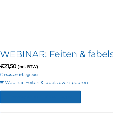
WEBINAR: Feiten & fabels
€
21,50
(incl. BTW)
Cursussen inbegrepen
Webinar: Feiten & fabels over speuren
WEBINAR:
Feiten
Toevoegen aan winkelwagen
&
fabels
over