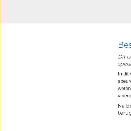
speuren
aantal
Bes
Dit i
speu
In di
speur
weten
videom
Na b
terug