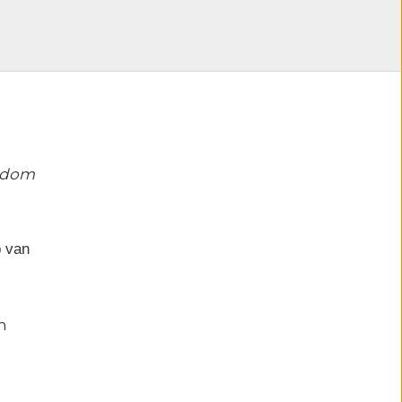
ondom
p van
m