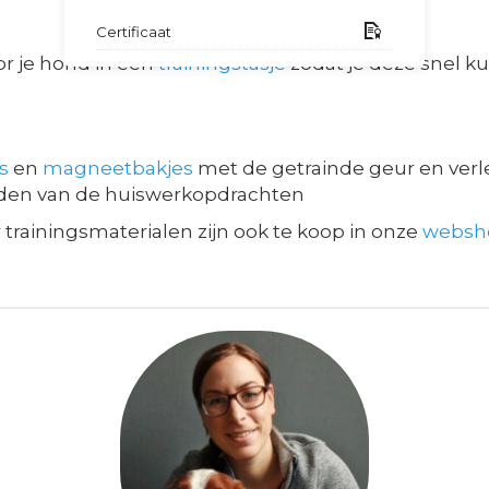
Certificaat
r je hond in een
trainingstasje
zodat je deze snel k
s
en
magneetbakjes
met de getrainde geur en ver
aden van de huiswerkopdrachten
trainingsmaterialen zijn ook te koop in onze
websh