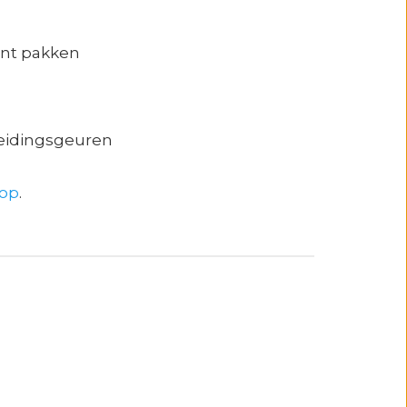
unt pakken
leidingsgeuren
op
.