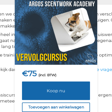
en we de honden om te discrimineren tussen verschi
maken een begin met het afzoeken van voertuigen. 
makkelijk in en rond het huis doen.
 geheel in je eigen tempo kunt volgen. Met de huis
gaat naar de volgende les. Als je dus ergens tegen
 lang toegang tot de cursus en alle lessen.
 trainingsmaterialen te verzamelen, zodat je optim
kijk dan het
overzicht met de meest gestelde vrag
€
75
(incl. BTW)
Koop nu
asiscursus met succes heeft afgerond. Heb je ergen
e meteen met de Vervolgcursus kunt starten.
Toevoegen aan winkelwagen