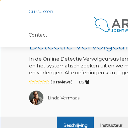
Cursussen
Contact
Home
Cursus
Detectie
Detectie Vervolgcursus
Detectie Vervolgcu
In de Online Detectie Vervolgcursus le
en het systematisch zoeken uit en we 
en verlengen. Alle oefeningen kun je ge
( 0 reviews )
192
Linda Vermaas
Beschrijving
Instructeur